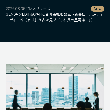
2026.08.05
プレスリリース
New
GENDAがLDH JAPANと合弁会社を設立～新会社「東京ディ
ーディー株式会社」代表は元ジブリ社長の星野康二氏～