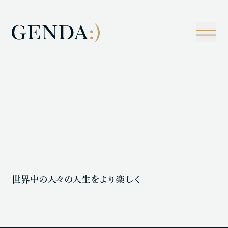
Company
Tech
経営理念
技術戦略
事業概観
Creators Blog
成長戦略
経営陣
News
インタビュー
会社情報
IR
Careers
M&A
トラックレコード
Contact
M&A事例
世界中
の
人々
の
人生
をより
楽
しく
LOCATION