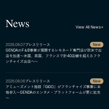
105-7306
東京都港区東新橋1-9-1 東京汐留ビルディング6階
News
View All News
LINKS
NOTE (GENDA_JP)
2026.08.07
プレスリリース
New
X (@GENDA_JP)
GENDAのF＆B事業が展開するレモネード専門店が欧米で出
店を加速～米国、英国、フランスで計40店舗を超えるフラ
ンチャイズ出店へ～
人材に対する考え方
プライバシーポリシー
2026.08.06
プレスリリース
New
反社会勢力に対する基本方針
アミューズメント施設「GiGO」がフランチャイズ事業に本
格参入～GENDAのエンタメ・プラットフォームが更に拡充
～
ENGLISH
Copyright © GENDA Inc. All Rights Reserved.