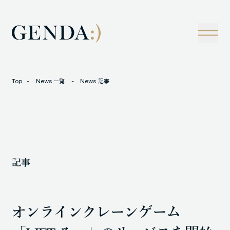
Company
Tech
経営理念
技術戦略
事業概観
Creators Blog
成長戦略
経営陣
News
Top
News 一覧
News 記事
インタビュー
会社情報
IR
Careers
M&A
トラックレコード
記事
Contact
M&A事例
オンラインクレーンゲーム
LOCATION