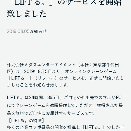
「LIFT る。」のサービスを開始
105-7306
致しました
東京都港区東新橋1-9-1 東京汐留ビルディング6階
2019.08.05
お知らせ
LINKS
NOTE (GENDA_JP)
X (@GENDA_JP)
株式会社ミダスエンターテイメント（本社：東京都千代田
区）は、2019年8月5日より、オンラインクレーンゲーム
「LIFTる。」（リフトル）のサービスを、正式に開始いたし
人材に対する考え方
ましたことをお知らせ致します。
プライバシーポリシー
LIFTる。は24時間、365日、ご自宅や外出先でスマホやPC
反社会勢力に対する基本方針
にてクレーンゲームを遠隔操作していただき、獲得された景
品を無料でご自宅にお届けするサービスです。
【LIFTる。の特徴】
多くの企業コラボ景品の開発を推進し「LIFTる。」でしか手
ENGLISH
Copyright © GENDA Inc. All Rights Reserved.