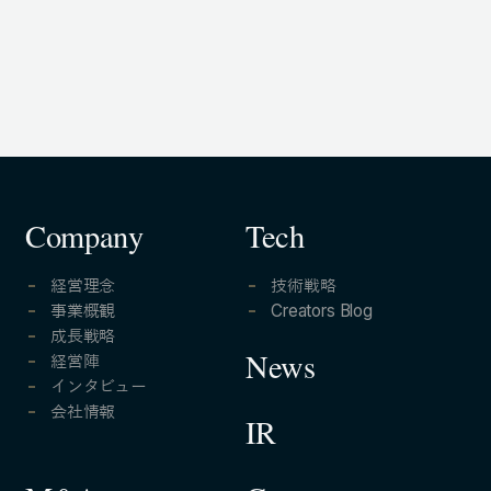
105-7306
東京都港区東新橋1-9-1 東京汐留ビルディング6階
LINKS
NOTE (GENDA_JP)
X (@GENDA_JP)
Company
Tech
経営理念
技術戦略
人材に対する考え方
事業概観
Creators Blog
成長戦略
プライバシーポリシー
経営陣
News
反社会勢力に対する基本方針
インタビュー
会社情報
IR
ENGLISH
Copyright © GENDA Inc. All Rights Reserved.