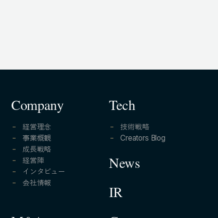
105-7306
東京都港区東新橋1-9-1 東京汐留ビルディング6階
LINKS
NOTE (GENDA_JP)
X (@GENDA_JP)
Company
Tech
経営理念
技術戦略
人材に対する考え方
事業概観
Creators Blog
成長戦略
プライバシーポリシー
経営陣
News
反社会勢力に対する基本方針
インタビュー
会社情報
IR
ENGLISH
Copyright © GENDA Inc. All Rights Reserved.