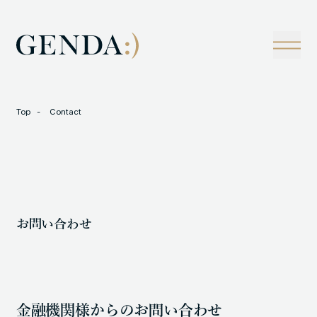
Company
Tech
経営理念
技術戦略
事業概観
Creators Blog
成長戦略
経営陣
News
Top
Contact
インタビュー
会社情報
IR
Careers
M&A
トラックレコード
お問い合わせ
Contact
M&A事例
金融機関様からのお問い合わせ
LOCATION