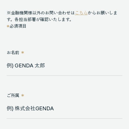
105-7306
※金融機関様以外のお問い合わせは
こちら
からお願いしま
東京都港区東新橋1-9-1 東京汐留ビルディング6階
す。各担当部署が確認いたします。
必須項目
LINKS
NOTE (GENDA_JP)
お名前
X (@GENDA_JP)
人材に対する考え方
プライバシーポリシー
ご所属
反社会勢力に対する基本方針
ENGLISH
Copyright © GENDA Inc. All Rights Reserved.