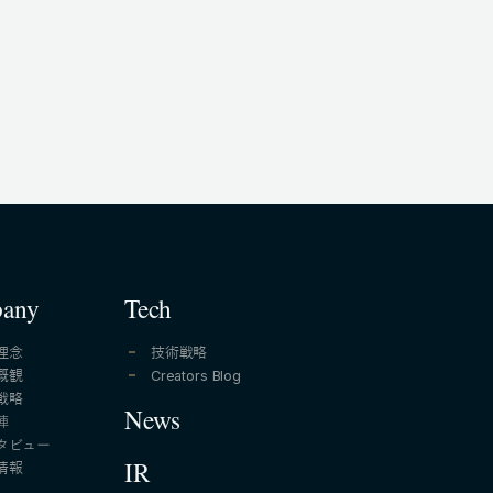
any
Tech
理念
技術戦略
概観
Creators Blog
戦略
News
陣
タビュー
情報
IR