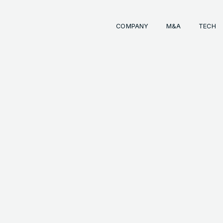
COMPANY
M&A
TECH
Comp
経営
事業
成長
経営
イン
会社
M&
INKS
OTE (GENDA_JP)
トラ
M&
 (@GENDA_JP)
COPYRIG