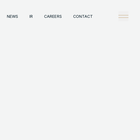
NEWS
IR
CAREERS
CONTACT
any
Tech
理念
技術戦略
概観
Creators Blog
戦略
News
陣
タビュー
情報
IR
A
Careers
ックレコード
Contact
A事例
HT © GENDA INC. ALL RIGHTS RESERVED.
ENGLISH