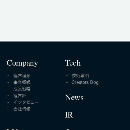
105-7306
東京都港区東新橋1-9-1 東京汐留ビルディング6階
LINKS
NOTE (GENDA_JP)
X (@GENDA_JP)
Company
Tech
経営理念
技術戦略
人材に対する考え方
事業概観
Creators Blog
成長戦略
プライバシーポリシー
経営陣
News
反社会勢力に対する基本方針
インタビュー
会社情報
IR
ENGLISH
Copyright © GENDA Inc. All Rights Reserved.