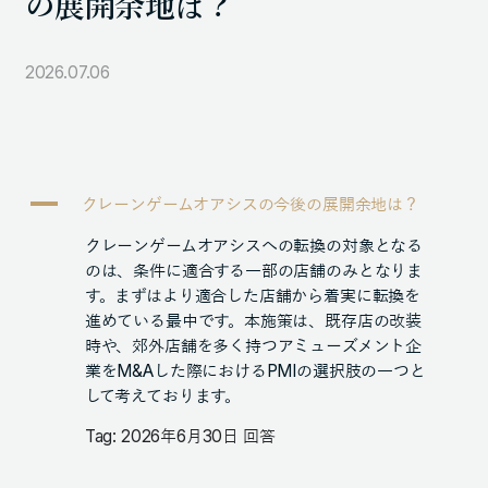
の展開余地は？
105-7306
東京都港区東新橋1-9-1 東京汐留ビルディング6階
2026.07.06
LINKS
NOTE (GENDA_JP)
A
クレーンゲームオアシスの今後の展開余地は？
X (@GENDA_JP)
クレーンゲームオアシスへの転換の対象となる
のは、条件に適合する一部の店舗のみとなりま
す。まずはより適合した店舗から着実に転換を
人材に対する考え方
進めている最中です。本施策は、既存店の改装
プライバシーポリシー
時や、郊外店舗を多く持つアミューズメント企
業をM&Aした際におけるPMIの選択肢の一つと
反社会勢力に対する基本方針
して考えております。
Tag: 2026年6月30日 回答
ENGLISH
Copyright © GENDA Inc. All Rights Reserved.