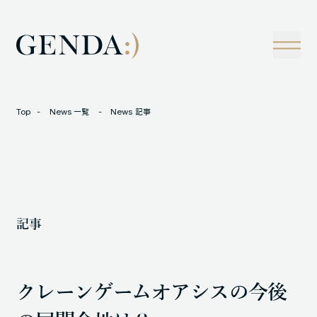
Company
Tech
経営理念
技術戦略
事業概観
Creators Blog
成長戦略
経営陣
News
Top
News 一覧
News 記事
インタビュー
会社情報
IR
Careers
M&A
トラックレコード
記事
Contact
M&A事例
クレーンゲームオアシスの今後
LOCATION