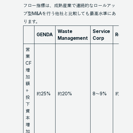
フロー指標は、成熟産業で連続的なロールアッ
プ型M&Aを行う他社と比較しても最高水準にあ
ります。
Waste
Service
GENDA
Rollins
Management
Corp
営
業
CF
増
加
額
÷
約25%
約20%
8～9%
約25%
投
下
資
本
増
加