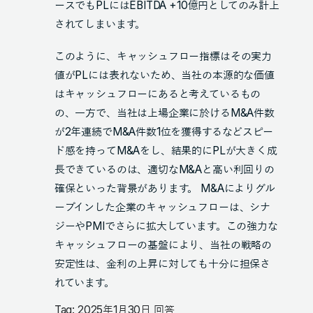
ースでもPLにはEBITDA +10億円としてのみ計上
されてしまいます。
このように、キャッシュフロー指標はその実力
値がPLには表れないため、当社の本源的な価値
はキャッシュフローにあると考えているもの
の、一方で、当社は上場企業に於けるM&A件数
が2年連続でM&A件数1位を獲得するなどスピー
ド感を持ってM&Aをし、結果的にPLが大きく成
長できているのは、適切なM&Aと高い利回りの
確保といった背景があります。 M&Aによりグル
ープインした企業のキャッシュフローは、シナ
ジーやPMIでさらに拡大しています。この強力な
キャッシュフローの基盤により、当社の戦略の
安定性は、金利の上昇に対しても十分に担保さ
れています。
Tag: 2025年1月30日 回答