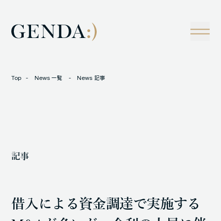
Company
Tech
経営理念
技術戦略
事業概観
Creators Blog
成長戦略
経営陣
News
Top
News 一覧
News 記事
インタビュー
会社情報
IR
Careers
M&A
トラックレコード
記事
Contact
M&A事例
借入による資金調達で実施する
LOCATION