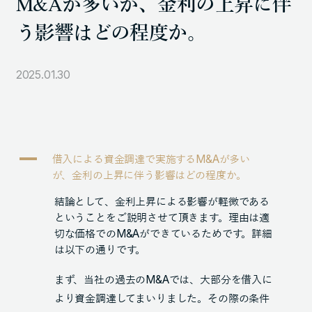
M&Aが多いが、金利の上昇に伴
105-7306
う影響はどの程度か。
東京都港区東新橋1-9-1 東京汐留ビルディング6階
2025.01.30
LINKS
NOTE (GENDA_JP)
X (@GENDA_JP)
A
借入による資金調達で実施するM&Aが多い
が、金利の上昇に伴う影響はどの程度か。
人材に対する考え方
結論として、金利上昇による影響が軽微である
プライバシーポリシー
ということをご説明させて頂きます。理由は適
切な価格でのM&Aができているためです。詳細
反社会勢力に対する基本方針
は以下の通りです。
まず、当社の過去のM&Aでは、大部分を借入に
より資金調達してまいりました。その際の条件
ENGLISH
Copyright © GENDA Inc. All Rights Reserved.