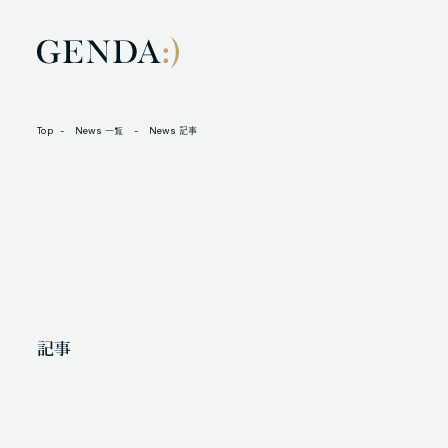
Top
News 一覧
News 記事
LOCATION
L
105-7306
N
東京都港区東新橋1-9-1 東京汐留ビルディング6階
X
記事
人材に対する考え方
プライバシーポリシー
反社会勢力に対する基本方針