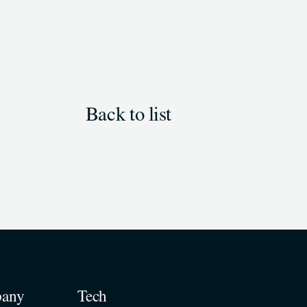
Back to list
any
Tech