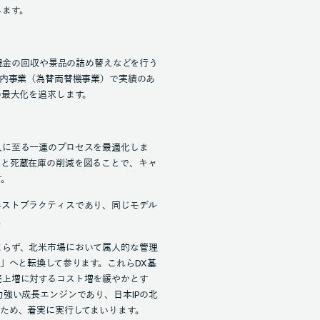
します。
た現金の回収や景品の詰め替えなどを行う
国内事業（為替両替機事業）で実績のあ
の最大化を追求します。
入に至る一連のプロセスを最適化しま
化と死蔵在庫の削減を図ることで、キャ
す。
ベストプラクティスであり、同じモデル
。
まらず、北米市場において属人的な管理
」へと転換して参ります。これらDX基
売上増に対するコスト増を緩やかとす
力強い成長エンジンであり、日本IPの北
ため、着実に実行してまいります。