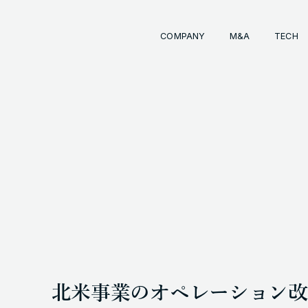
COMPANY
M&A
TECH
Comp
経営
事業
成長
経営
イン
会社
M&
INKS
OTE (GENDA_JP)
トラ
M&
 (@GENDA_JP)
北米事業のオペレーション改
COPYRIG