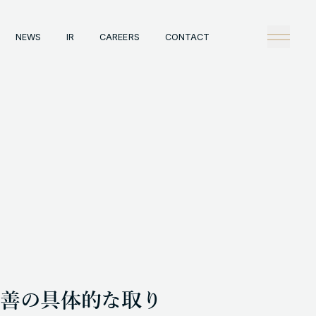
NEWS
IR
CAREERS
CONTACT
any
Tech
理念
技術戦略
概観
Creators Blog
戦略
News
陣
タビュー
情報
IR
A
Careers
ックレコード
Contact
A事例
善の具体的な取り
HT © GENDA INC. ALL RIGHTS RESERVED.
ENGLISH