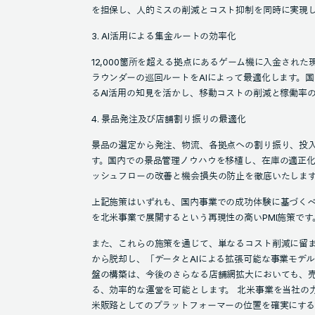
を担保し、人的ミスの削減とコスト抑制を同時に実現
3. AI活用による集金ルートの効率化
12,000箇所を超える拠点にあるゲーム機に入金され
ラウンダーの巡回ルートをAIによって最適化します。
るAI活用の知見を活かし、移動コストの削減と稼働率
4. 景品発注及び店舗割り振りの最適化
景品の選定から発注、物流、各拠点への割り振り、投
す。国内での景品管理ノウハウを移植し、在庫の適正
ッシュフローの改善と機会損失の防止を徹底いたしま
上記施策はいずれも、国内事業での成功体験に基づく
を北米事業で展開するという再現性の高いPMI施策です
また、これらの施策を通じて、単なるコスト削減に留
から脱却し、「データとAIによる拡張可能な事業モデル
盤の構築は、今後のさらなる店舗網拡大においても、
る、効率的な運営を可能とします。 北米事業を当社の
米販路としてのプラットフォーマーの位置を確実にする