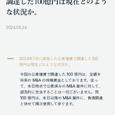
調達した100億円は現在どのよう
105-7306
な状況か。
東京都港区東新橋1-9-1 東京汐留ビルディング6階
2024.09.24
LINKS
NOTE (GENDA_JP)
X (@GENDA_JP)
A
2024年7月に実施した公募増資で調達した100
億円は現在どのような状況か。
人材に対する考え方
今回の公募増資で調達した 100 億円は、全額を
プライバシーポリシー
将来の M&A の待機資金としております。従っ
て、本日時点で公表済みの M&A 案件に対して、
反社会勢力に対する基本方針
遡及的に充当することは一切ございません。同
100 億円は、本日以降の M&A 案件に、負債調達
と併せて順次使用して参ります。
ENGLISH
Copyright © GENDA Inc. All Rights Reserved.