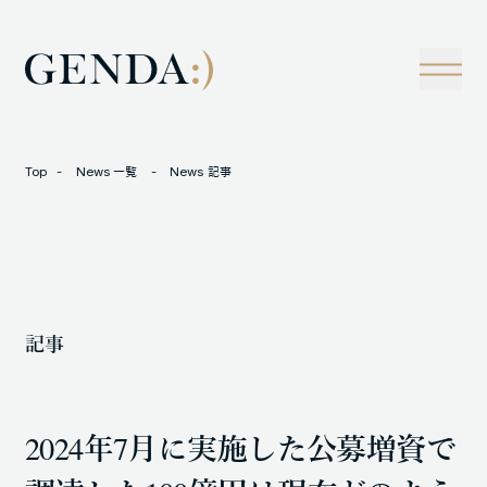
Company
Tech
経営理念
技術戦略
事業概観
Creators Blog
成長戦略
経営陣
News
Top
News 一覧
News 記事
インタビュー
会社情報
IR
Careers
M&A
トラックレコード
記事
Contact
M&A事例
2024年7月に実施した公募増資で
LOCATION