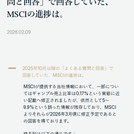
問と回答」で回答していた、
105-7306
MSCIの進捗は。
東京都港区東新橋1-9-1 東京汐留ビルディング6階
2026.02.09
LINKS
NOTE (GENDA_JP)
X (@GENDA_JP)
A
2025年10月以降の「よくある質問と回答」で
回答していた、MSCIの進捗は。
人材に対する考え方
MSCIが提供する当社情報において、一部につい
プライバシーポリシー
てはギャンブル売上比率は0.17%という実態に近
い記載へ修正されましたが、依然として5～
反社会勢力に対する基本方針
9.9%という誤った情報が残存しており、MSCI
よりそれらが2026年3月頃に修正予定であると
の回答を得ております。
ENGLISH
Copyright © GENDA Inc. All Rights Reserved.
時系列は以下の通りです；