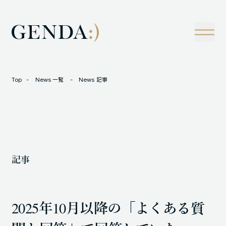
Company
Tech
経営理念
技術戦略
事業概観
Creators Blog
成長戦略
経営陣
News
Top
News 一覧
News 記事
インタビュー
会社情報
IR
Careers
M&A
トラックレコード
記事
Contact
M&A事例
2025年10月以降の「よくある質
LOCATION