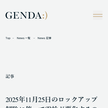
Company
Tech
経営理念
技術戦略
事業概観
Creators Blog
成長戦略
経営陣
News
Top
News 一覧
News 記事
インタビュー
会社情報
IR
Careers
M&A
トラックレコード
記事
Contact
M&A事例
2025年11月25日のロックアップ
LOCATION