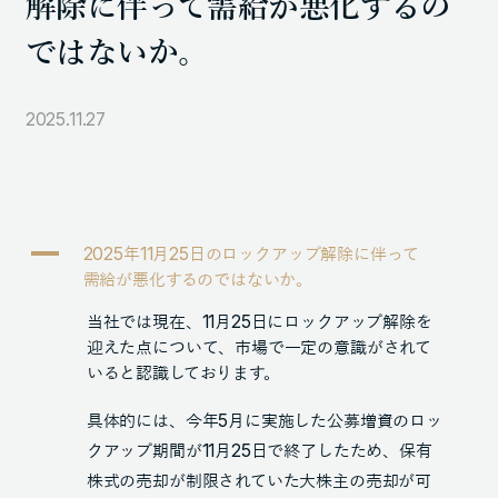
解除に伴って需給が悪化するの
105-7306
ではないか。
東京都港区東新橋1-9-1 東京汐留ビルディング6階
2025.11.27
LINKS
NOTE (GENDA_JP)
X (@GENDA_JP)
A
2025年11月25日のロックアップ解除に伴って
需給が悪化するのではないか。
人材に対する考え方
当社では現在、11月25日にロックアップ解除を
プライバシーポリシー
迎えた点について、市場で一定の意識がされて
いると認識しております。
反社会勢力に対する基本方針
具体的には、今年5月に実施した公募増資のロッ
クアップ期間が11月25日で終了したため、保有
株式の売却が制限されていた大株主の売却が可
ENGLISH
Copyright © GENDA Inc. All Rights Reserved.