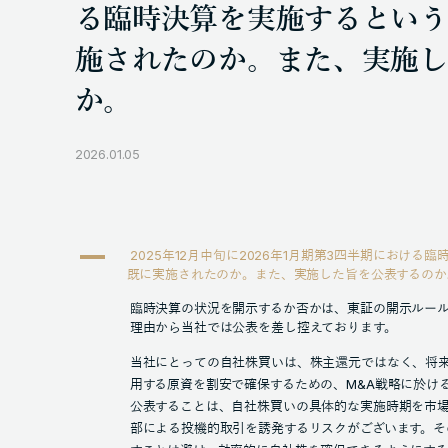
る臨時決算を実施するという
施されたのか。また、実施し
か。
2026.01.05
A
2025年12月中旬に2026年1月期第3四半期における
既に実施されたのか。また、実施した旨を公表するのか
臨時決算の状況を開示するか否かは、東証の開示ルー
理由から当社では公表を差し控えております。
当社にとっての自社株買いは、株主還元ではなく、将来
用する原資を割安で確保するための、M&A戦略に於け
公表することは、自社株買いの具体的な実施時期を市
部による投機的取引を誘発するリスクがございます。そ