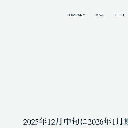
COMPANY
M&A
TECH
Comp
経営
事業
成長
経営
イン
会社
M&
INKS
OTE (GENDA_JP)
トラ
M&
 (@GENDA_JP)
2025年12月中旬に2026年
COPYRIG