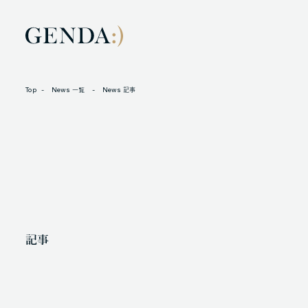
Top
News 一覧
News 記事
LOCATION
L
105-7306
N
東京都港区東新橋1-9-1 東京汐留ビルディング6階
X
記事
人材に対する考え方
プライバシーポリシー
反社会勢力に対する基本方針