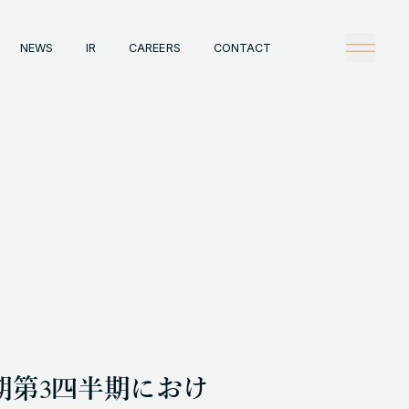
NEWS
IR
CAREERS
CONTACT
any
Tech
理念
技術戦略
概観
Creators Blog
戦略
News
陣
タビュー
情報
IR
A
Careers
ックレコード
Contact
A事例
1月期第3四半期におけ
HT © GENDA INC. ALL RIGHTS RESERVED.
ENGLISH