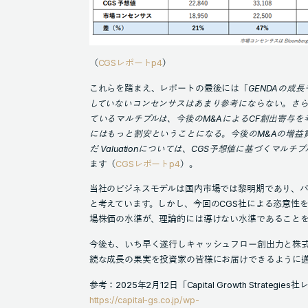
（
CGSレポートp4
）
これらを踏まえ、レポートの最後には「
GENDAの成
⾧
していないコンセンサスはあまり参考にならない。さ
ているマルチプルは、今後のM&AによるCF創出寄与
にはもっと割安ということになる。今後のM&Aの増益
だ Valuationについては、CGS予想値に基づくマル
ます（
CGSレポートp4
）。
当社のビジネスモデルは国内市場では黎明期であり、
と考えています。しかし、今回のCGS社による恣意性を
場株価の水準が、理論的には導けない水準であることを
今後も、いち早く遂行しキャッシュフロー創出力と株
続な成長の果実を投資家の皆様にお届けできるように
参考：2025年2月12日「Capital Growth Strat
https://capital-gs.co.jp/wp-