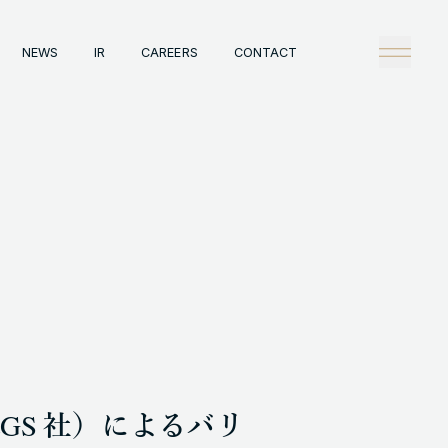
NEWS
IR
CAREERS
CONTACT
any
Tech
理念
技術戦略
概観
Creators Blog
戦略
News
陣
タビュー
情報
IR
A
Careers
ックレコード
Contact
A事例
es 社（CGS 社）によるバリ
HT © GENDA INC. ALL RIGHTS RESERVED.
ENGLISH