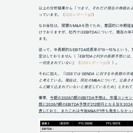
以上の分析結果から「
つまり、それだけ現在の株価およびV
っています。（
CGSレポートp2
）
なお当社は、闇雲なM&Aを防ぐため、意図的に中期経
けておりますが、社内ではEBITDAについて、現在の
ます。
従って、中長期的なEBITDA成長率が10～15%という
定はしておりません（「
EBITDAとFCFの
⾧期予想には、
一切含まれていない
」（
CGSレポートp2
））。
それに加え、「
CGSでは GENDA に対する中
⾧
期の市
と考えている。理由は、同社の
M&A
について、公表さ
んど織り込まれていないと推定しているため
」とされて
事実、
今期の2026/1期のEBITDA予想は、市場コンセ
既に2026/1期のEBITDA予想が212億円となる旨を2
表しており、またこれは今後M&Aが1件も発生しなか