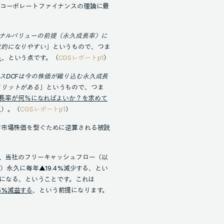
、コーポレートファイナンスの理論に最
ミナルバリューの前提（永久成⾧率）に
意的になりやすい
」というもので、つま
る
、という点です。（
CGSレポートp1
）
スDCFは今の株価が織り込む永久成⾧
メリットがある
」というもので、つま
久成長率が何％になればよいか？を求めて
以）。（
CGSレポートp1
）
⇄市場株価を繋ぐために逆算される被説
、当社のフリーキャッシュフロー（以
）永久に毎年▲19.4%減少する、とい
0円になる、ということです。これは
.5%減益する
、という前提になります。