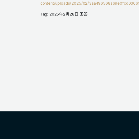
content/uploads/2025/02/3aa496568a69e0fcd0306f
Tag: 2025年2月28日 回答