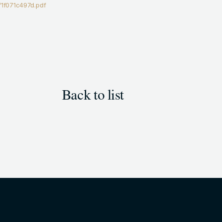
1f071c497d.pdf
Back to list