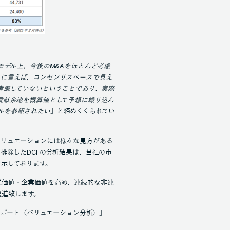
モデル上、今後のM&Aをほとんど考慮
らに言えば、コンセンサスベースで見え
を考慮していないということであり、実際
貢献余地を概算値として予想に織り込ん
チプルを参照されたい
」と締めくくられてい
バリュエーションには様々な見方がある
排除したDCFの分析結果は、当社の市
示しております。
式価値・企業価値を高め、連続的な非連
邁進致します。
egies社レポート（バリュエーション分析）」