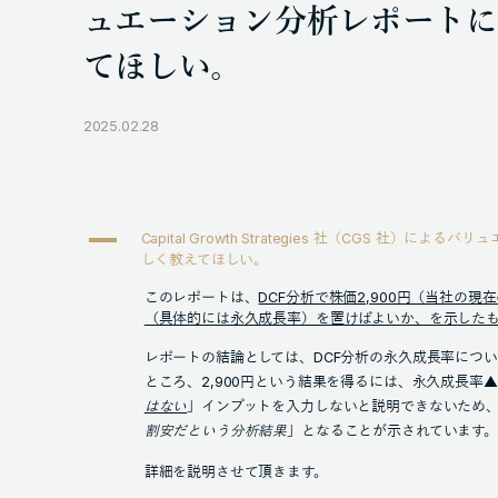
ュエーション分析レポートに
てほしい。
2025.02.28
A
Capital Growth Strategies 社（CGS 社）
しく教えてほしい。
このレポートは、
DCF分析で株価2,900円（当社の
（具体的には永久成長率）を置けばよいか、を示した
レポートの結論としては、DCF分析の永久成長率につい
ところ、2,900円という結果を得るには、永久成長率▲1
はない
」インプットを入力しないと説明できないため
割安だという分析結果
」となることが示されています
詳細を説明させて頂きます。