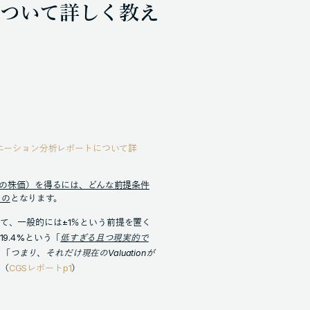
ついて詳しく教え
によるバリュエーション分析レポートについて詳
現在の株価）を得るには、どんな前提条件
もの
となります。
て、一般的には±1％という前提を置く
9.4%という「
低すぎる且つ現実的で
、「
つまり、それだけ現在のValuationが
。（
CGSレポートp1
）