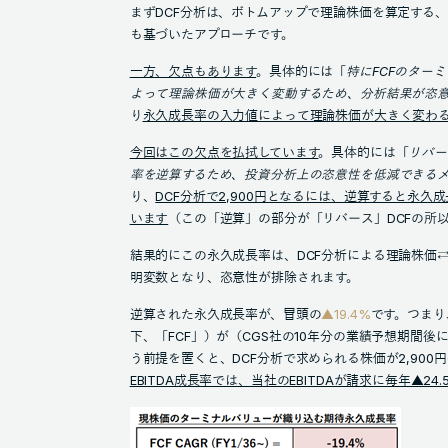
まずDCF分析は、ボトムアップで理論株価を算定する
も基づいたアプローチです。
一方、欠点もあります
。具体的には「
特にFCFのター
よって理論株価が大きく変動するため、分析結果が恣
り
永久成長率の入力値によって理論株価が大きく変わ
今回はこの欠点を払拭しています
。具体的には「
リバー
率を逆算するため、投資分析上の恣意性を低減できる
り、
DCF分析で2,900円となるには、逆算すると永
います
（この「逆算」の部分が「リバース」DCFの所
結果的にこの永久成長率は、DCF分析による理論株価
明変数となり、恣意性が排除されます。
逆算された永久成長率が、冒頭の
▲19.4%
です。つまり
下、「FCF」）が（CGS社の10年分の業績予想期間後に
う前提を置くと、DCF分析で求められる株価が2,90
EBITDA成長率では、当社のEBITDAが請求に毎年▲24