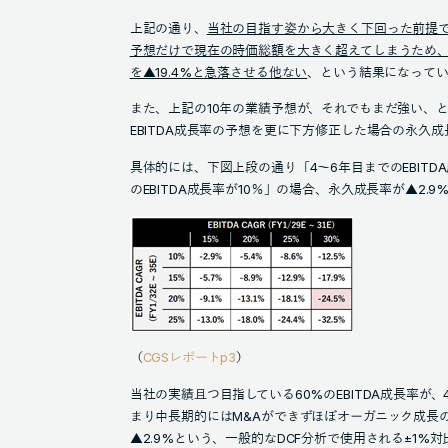
上記の通り、
当社の目指す姿から大きく下回った前提で
予想だけで現在の時価総額を大きく超えてしまうため、2
を▲19.4%と急落させる他ない
、という結果になってい
また、上記の10年の業績予想が、それでもまだ強い、
EBITDA成長率の予想を更に下方修正した場合の永久
具体的には、下図上段の通り「4～6年目までのEBITDA
のEBITDA成長率が10％」の場合、永久成長率が▲2
（
CGSレポートp3
）
当社の実績且つ目指している60%のEBITDA成長率が、4
まり中長期的にはM&Aができずほぼオーガニック成長
▲2.9%という、一般的なDCF分析で使用される±1%