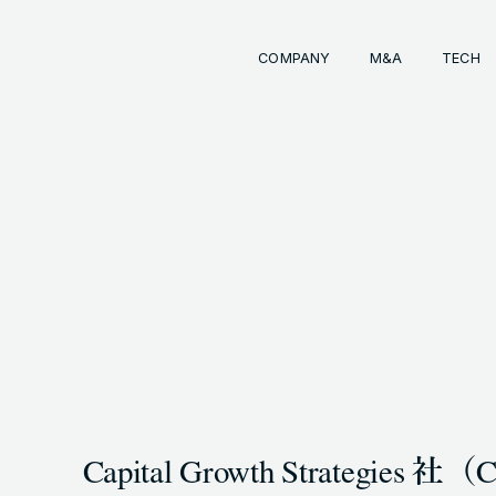
COMPANY
M&A
TECH
Comp
経営
事業
成長
経営
イン
会社
M&
INKS
OTE (GENDA_JP)
トラ
M&
 (@GENDA_JP)
Capital Growth Strategi
COPYRIG