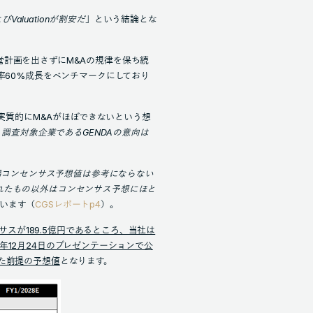
aluationが割安だ
」という結論とな
営計画を出さずにM&Aの規律を保ち続
年率60%成長をベンチマークにしており
、実質的にM&Aがほぼできないという想
調査対象企業であるGENDAの意向は
場コンセンサス予想値は参考にならない
れたもの以外はコンセンサス予想にほと
います（
CGSレポートp4
）。
ンサスが189.5億円であるところ、当社は
024年12月24日のプレゼンテーションで公
った前提の予想値
となります。