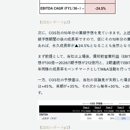
（
CGSレポートp2
）
次に、CGS社の10年分の業績予想を見ていきます。上述
績予想期間の後の成長率ですので、仮にその10年分の
あれば、永久成長率が▲24.5%となることも当然とな
まず前提として、当社は上場後、償却前営業利益（EBITDA）
想が130億→2026/1期予想が212億円と、2期連続でE
年同様の成長率をベンチマークとしてM&A活動を行っ
一方、CGS社の予想値は、当社の目論見が失敗した場
は+45%、来期が+35%、その次から毎年+30%、+
す。
（
CGSレポートp2
）