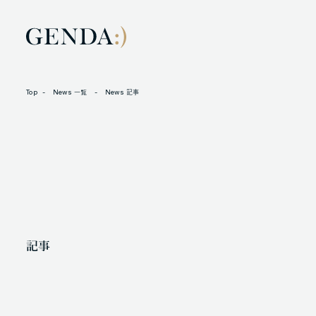
Top
News 一覧
News 記事
LOCATION
L
105-7306
N
東京都港区東新橋1-9-1 東京汐留ビルディング6階
X
記事
人材に対する考え方
プライバシーポリシー
反社会勢力に対する基本方針