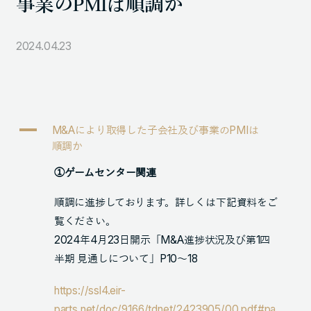
事業のPMIは順調か
105-7306
東京都港区東新橋1-9-1 東京汐留ビルディング6階
2024.04.23
LINKS
NOTE (GENDA_JP)
A
M&Aにより取得した子会社及び事業のPMIは
X (@GENDA_JP)
順調か
①ゲームセンター関連
人材に対する考え方
順調に進捗しております。詳しくは下記資料をご
プライバシーポリシー
覧ください。
反社会勢力に対する基本方針
2024年4月23日開示「M&A進捗状況及び第1四
半期 見通しについて」P10～18
https://ssl4.eir-
ENGLISH
parts.net/doc/9166/tdnet/2423905/00.pdf#pa
Copyright © GENDA Inc. All Rights Reserved.