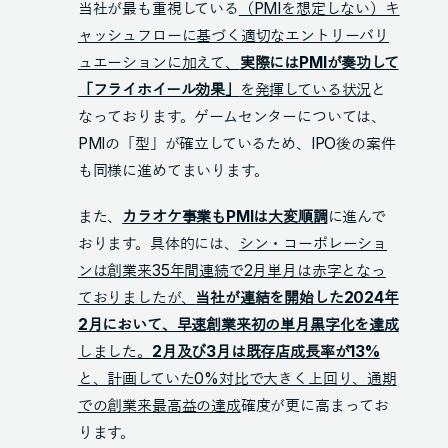
当社が最も重視している
（PMIを想定しない）キ
ャッシュフローに基づく適切なエントリーバリ
ュエーションに加えて、
実際にはPMIが奏功して
「フライホイール効果」
を発揮している状況
と
なっております。ゲームセンターについては、
PMIの「型」が確立しているため、IPO後の案件
も同様に進めてまいります。
また、
カラオケ事業もPMIは大変順調
に進んで
おります。具体的には、
シン・コーポレーショ
ンは創業来35年間連続で2月単月は赤字となっ
ておりましたが、
当社が連結を開始した2024年
2月において、早速創業来初の単月黒字化を達成
しました。
2月及び3月は既存店成長率が13%
と、計画していた0%対比で大きく上回り、通期
での創業来最高益の達成
確度が更に高まってお
ります。