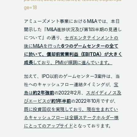
ge=18
アミューズメント事業におけるM&Aでは、本日
開示した『M&A進捗状況及び第1四半期の見通し
について』の通り、
セガエンタテインメントの
後にM&Aを行った
6つのゲームセンターの全て
に於いて、償却前営業利益（EBITDA）が大きく
成長
しており、PMIが順調に進んでいます。
加えて、IPO以前のゲームセンター3案件は、当
社へのキャッシュフロー連結タイミングが、
宝
島は
約2年強前
の2022年2月、
スガイディノス及
びエービスが
約1年半前
の2022年10月ですが、
既に投資回収を実現しており、現在生まれてい
るキャッシュフローは全額ステークホルダー様
にとってのアップサイド
となっております。