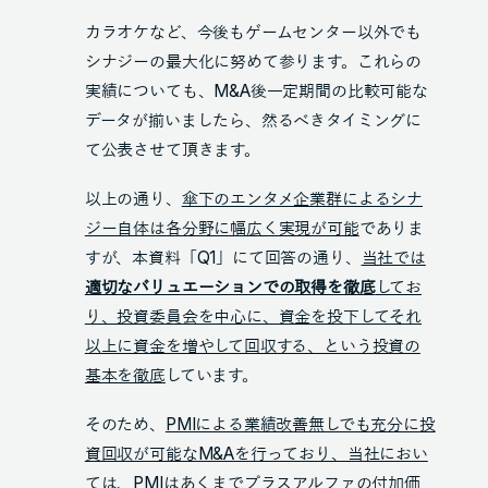
カラオケなど、今後もゲームセンター以外でも
シナジーの最大化に努めて参ります。これらの
実績についても、M&A後一定期間の比較可能な
データが揃いましたら、然るべきタイミングに
て公表させて頂きます。
以上の通り、
傘下のエンタメ企業群によるシナ
ジー自体は各分野に幅広く実現が可能
でありま
すが、本資料「Q1」にて回答の通り、
当社では
適切なバリュエーションでの取得を徹底
してお
り、投資委員会を中心に、資金を投下してそれ
以上に資金を増やして回収する、という投資の
基本を徹底
しています。
そのため、
PMIによる業績改善無しでも充分に投
資回収が可能なM&Aを行っており、当社におい
ては、PMIはあくまでプラスアルファの付加価