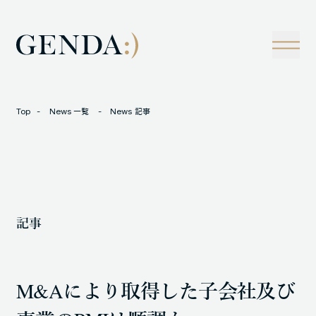
Company
Tech
経営理念
技術戦略
事業概観
Creators Blog
成長戦略
経営陣
News
Top
News 一覧
News 記事
インタビュー
会社情報
IR
Careers
M&A
トラックレコード
記事
Contact
M&A事例
M&Aにより取得した子会社及び
LOCATION