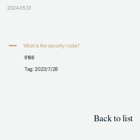
2024.05.13
105-7306
東京都港区東新橋1-9-1 東京汐留ビルディング6階
LINKS
A
What is the security code?
NOTE (GENDA_JP)
9166
X (@GENDA_JP)
Tag: 2023/7/28
人材に対する考え方
プライバシーポリシー
反社会勢力に対する基本方針
Back to list
ENGLISH
Copyright © GENDA Inc. All Rights Reserved.