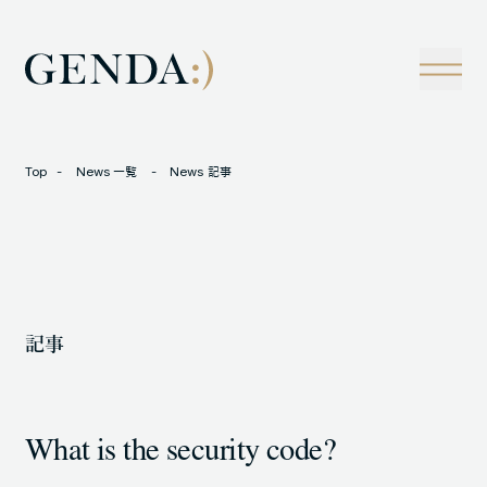
Company
Tech
経営理念
技術戦略
事業概観
Creators Blog
成長戦略
経営陣
News
Top
News 一覧
News 記事
インタビュー
会社情報
IR
Careers
M&A
トラックレコード
記事
Contact
M&A事例
What is the security code?
LOCATION