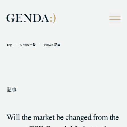
Company
Tech
経営理念
技術戦略
事業概観
Creators Blog
成長戦略
経営陣
News
Top
News 一覧
News 記事
インタビュー
会社情報
IR
Careers
M&A
トラックレコード
記事
Contact
M&A事例
Will the market be changed from the
LOCATION