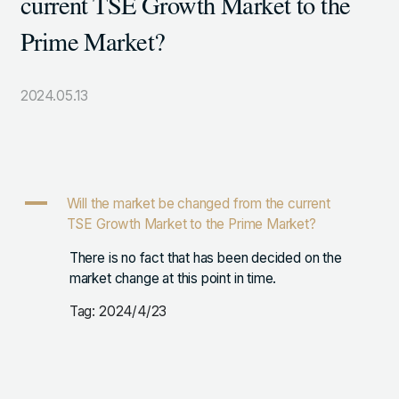
current TSE Growth Market to the
105-7306
Prime Market?
東京都港区東新橋1-9-1 東京汐留ビルディング6階
2024.05.13
LINKS
NOTE (GENDA_JP)
X (@GENDA_JP)
A
Will the market be changed from the current
TSE Growth Market to the Prime Market?
人材に対する考え方
There is no fact that has been decided on the
プライバシーポリシー
market change at this point in time.
反社会勢力に対する基本方針
Tag: 2024/4/23
ENGLISH
Copyright © GENDA Inc. All Rights Reserved.