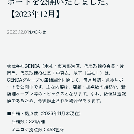
ポートを公開いたしました。
105-7306
【2023年12月】
東京都港区東新橋1-9-1 東京汐留ビルディング6階
2023.12.01
お知らせ
LINKS
NOTE (GENDA_JP)
X (@GENDA_JP)
株式会社GENDA（本社：東京都港区、代表取締役会長：片
岡尚、代表取締役社長：申真衣、以下「当社」）は、
GENDAグループの店舗展開に関して、毎月月初に進捗レポ
人材に対する考え方
ートを公開中です。主な内容は、店舗・拠点数の推移や、新
プライバシーポリシー
店舗オープン等のトピックスとなります。なお、数値は速報
値であるため、今後修正される場合があります。
反社会勢力に対する基本方針
■店舗・拠点数（2023年11月末現在）
店舗数：321店舗
ミニロケ拠点数：453箇所
ENGLISH
Copyright © GENDA Inc. All Rights Reserved.