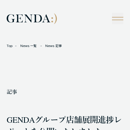
Company
Tech
経営理念
技術戦略
事業概観
Creators Blog
成長戦略
経営陣
News
Top
News 一覧
News 記事
インタビュー
会社情報
IR
Careers
M&A
トラックレコード
記事
Contact
M&A事例
GENDAグループ店舗展開進捗レ
LOCATION