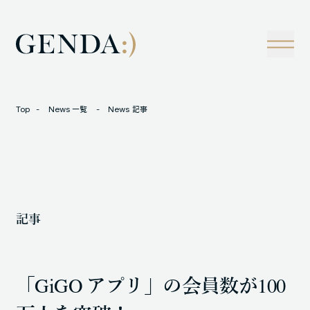
Company
Tech
経営理念
技術戦略
事業概観
Creators Blog
成長戦略
経営陣
News
Top
News 一覧
News 記事
インタビュー
会社情報
IR
Careers
M&A
トラックレコード
記事
Contact
M&A事例
「GiGO アプリ」の会員数が100
LOCATION