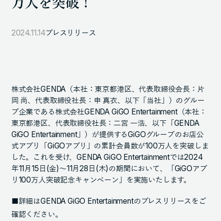
万人を突破！
105-7306
東京都港区東新橋1-9-1 東京汐留ビルディング6階
2024.11.14
プレスリリース
LINKS
NOTE (GENDA_JP)
株式会社GENDA（本社：東京都港区、代表取締役会長：片
X (@GENDA_JP)
岡 尚、代表取締役社長：申 真衣、以下「当社」）のグルー
プ企業である株式会社GENDA GiGO Entertainment（本社：
東京都港区、代表取締役社長：二宮 一浩、以下「GENDA
人材に対する考え方
GiGO Entertainment」）が提供するGiGOグループのお店公
式アプリ「GiGOアプリ」の累計会員数が100万人を突破しま
プライバシーポリシー
した。これを受け、GENDA GiGO Entertainmentでは2024
年11月15日(金)～11月28日(木)の期間において、「GiGOアプ
反社会勢力に対する基本方針
リ100万人突破記念キャンペーン」を実施いたします。
■詳細はGENDA GiGO Entertainmentのプレスリリースをご
確認ください。
ENGLISH
Copyright © GENDA Inc. All Rights Reserved.