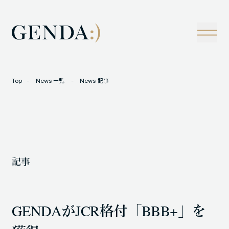
Company
Tech
経営理念
技術戦略
事業概観
Creators Blog
成長戦略
経営陣
News
Top
News 一覧
News 記事
インタビュー
会社情報
IR
Careers
M&A
トラックレコード
記事
Contact
M&A事例
GENDAがJCR格付「BBB+」を
LOCATION