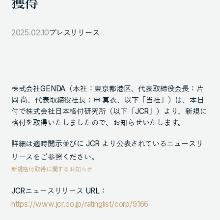
獲得
105-7306
東京都港区東新橋1-9-1 東京汐留ビルディング6階
2025.02.10
プレスリリース
LINKS
NOTE (GENDA_JP)
株式会社GENDA（本社：東京都港区、代表取締役会長：片
X (@GENDA_JP)
岡 尚、代表取締役社長：申 真衣、以下「当社」）は、本日
付で株式会社日本格付研究所（以下「JCR」）より、新規に
格付を取得いたしましたので、お知らせいたします。
人材に対する考え方
詳細は適時開示並びに JCR より公表されているニュースリ
プライバシーポリシー
リースをご参照ください。
反社会勢力に対する基本方針
新規格付取得に関するお知らせ
JCRニュースリリース URL：
https://www.jcr.co.jp/ratinglist/corp/9166
ENGLISH
Copyright © GENDA Inc. All Rights Reserved.