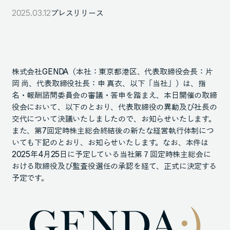
2025.03.12
プレスリリース
105-7306
東京都港区東新橋1-9-1 東京汐留ビルディング6階
LINKS
株式会社GENDA（本社：東京都港区、代表取締役会長：片
岡 尚、代表取締役社長：申 真衣、以下「当社」）は、指
NOTE (GENDA_JP)
名・報酬諮問委員会の審議・答申を踏まえ、本日開催の取締
X (@GENDA_JP)
役会において、以下のとおり、代表取締役の異動及び社長の
交代について決議いたしましたので、お知らせいたします。
また、第7回定時株主総会終結後の新たな経営執行体制につ
人材に対する考え方
いても下記のとおり、お知らせいたします。なお、本件は
2025年4月25日に予定している当社第７回定時株主総会に
プライバシーポリシー
おける取締役及び監査役選任の承認を経て、正式に決定する
反社会勢力に対する基本方針
予定です。
ENGLISH
Copyright © GENDA Inc. All Rights Reserved.