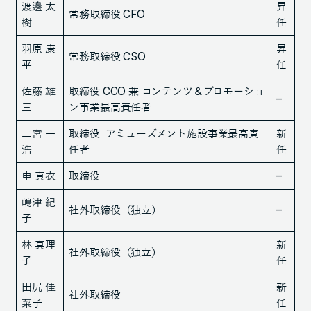
渡邊 太
昇
常務取締役 CFO
樹
任
羽原 康
昇
常務取締役 CSO
平
任
佐藤 雄
取締役 CCO 兼 コンテンツ＆プロモーショ
–
三
ン事業最高責任者
二宮 一
取締役 アミューズメント施設事業最高責
新
浩
任者
任
申 真衣
取締役
–
嶋津 紀
社外取締役（独立）
–
子
林 真理
新
社外取締役（独立）
子
任
田尻 佳
新
社外取締役
菜子
任