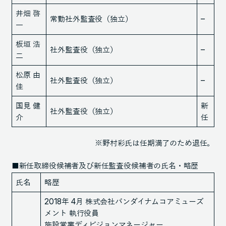
井畑 啓
常勤社外監査役（独立）
–
一
板垣 浩
社外監査役（独立）
–
二
松原 由
社外監査役（独立）
–
佳
国見 健
新
社外監査役（独立）
介
任
※野村彩氏は任期満了のため退任。
■新任取締役候補者及び新任監査役候補者の氏名・略歴
氏名
略歴
2018年 4月 株式会社バンダイナムコアミューズ
メント 執行役員
施設営業ディビジョンマネージャー