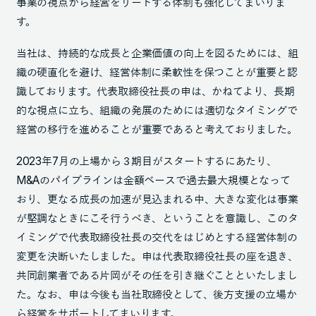
事業の視点から経営をリードする体制も強化してまいりま
す。
当社は、持続的な成長と企業価値の向上を図るためには、組
織の硬直化を避け、経営体制に柔軟性を保つことが重要と認
識しております。代表取締役社長の申は、かねてより、長期
的な視点に立ち、組織の発展のためには適切なタイミングで
経営の移行を進めることが重要であると考えておりました。
2023年7月の上場から３期目がスタートするにあたり、
M&Aのパイプラインは金額ベースで過去最大規模となって
おり、更なる成長の加速が見込まれる中、大きな変化は事業
が堅調なときにこそ行うべき、ということを意識し、このタ
イミングで代表取締役社長の交代をはじめとする経営体制の
変更を決断いたしました。申は代表取締役社長の座を退き、
共同創業者である片岡がその任を引き継ぐことといたしまし
た。なお、申は今後も当社取締役として、後方支援の立場か
ら経営をサポートしてまいります。