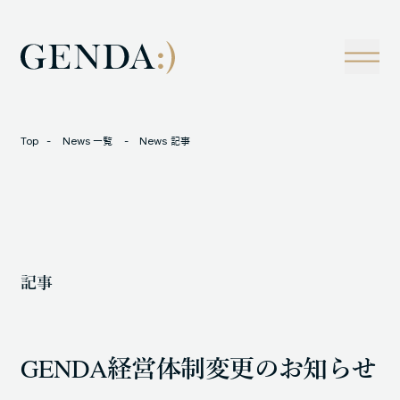
Company
Tech
経営理念
技術戦略
事業概観
Creators Blog
成長戦略
経営陣
News
Top
News 一覧
News 記事
インタビュー
会社情報
IR
Careers
M&A
トラックレコード
記事
Contact
M&A事例
GENDA経営体制変更のお知らせ
LOCATION