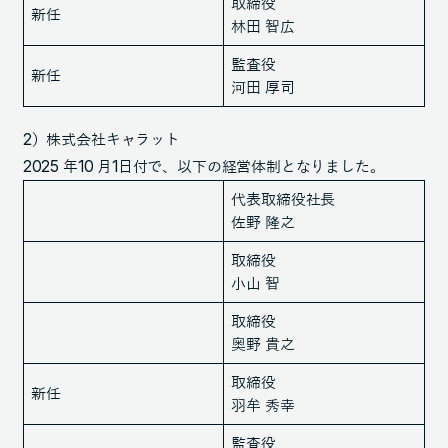
取締役
新任
林田 智広
監査役
新任
河田 厚司
2）株式会社キャラット
2025 年10 月1日付で、以下の経営体制となりました。
代表取締役社長
佐野 隆之
取締役
小山 智
取締役
奥野 貴之
取締役
新任
羽牟 秀幸
監査役