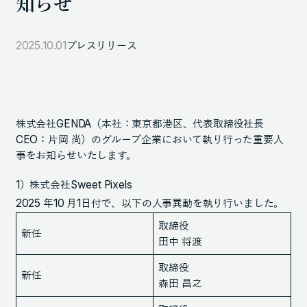
知らせ
105-7306
東京都港区東新橋1-9-1 東京汐留ビルディング6階
2025.10.01
プレスリリース
LINKS
NOTE (GENDA_JP)
株式会社GENDA（本社：東京都港区、代表取締役社長
X (@GENDA_JP)
CEO：片岡 尚）のグループ企業において執り行った重要人
事をお知らせいたします。
1）株式会社Sweet Pixels
人材に対する考え方
2025 年10 月1日付で、以下の人事異動を執り行いました。
プライバシーポリシー
取締役
新任
反社会勢力に対する基本方針
田中 将渡
取締役
新任
森田 昌之
ENGLISH
Copyright © GENDA Inc. All Rights Reserved.