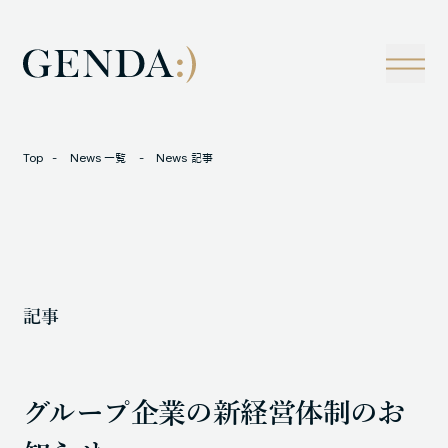
Company
Tech
経営理念
技術戦略
事業概観
Creators Blog
成長戦略
経営陣
News
Top
News 一覧
News 記事
インタビュー
会社情報
IR
Careers
M&A
トラックレコード
記事
Contact
M&A事例
グループ企業の新経営体制のお
LOCATION