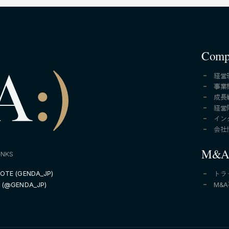
Comp
経営
事業
成長
経営
イン
会社
M&
INKS
OTE (GENDA_JP)
トラ
M&
 (@GENDA_JP)