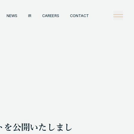
NEWS
IR
CAREERS
CONTACT
any
Tech
理念
技術戦略
概観
Creators Blog
戦略
News
陣
タビュー
情報
IR
A
Careers
ックレコード
Contact
A事例
ートを公開いたしまし
HT © GENDA INC. ALL RIGHTS RESERVED.
ENGLISH