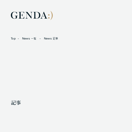
Top
News 一覧
News 記事
LOCATION
L
105-7306
N
東京都港区東新橋1-9-1 東京汐留ビルディング6階
X
記事
人材に対する考え方
プライバシーポリシー
反社会勢力に対する基本方針