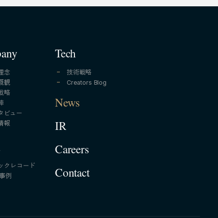
any
Tech
理念
技術戦略
概観
Creators Blog
戦略
News
陣
タビュー
情報
IR
A
Careers
ックレコード
Contact
A事例