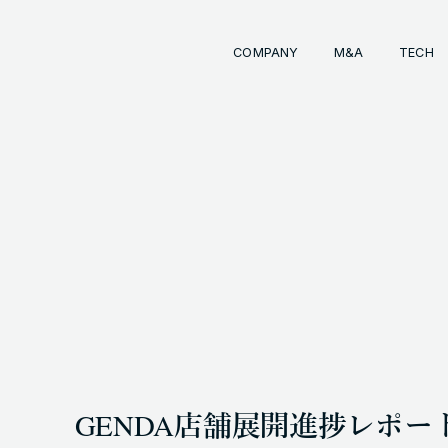
COMPANY
M&A
TECH
Comp
経営
事業
成長
経営
イン
会社
M&
INKS
OTE (GENDA_JP)
トラ
M&
 (@GENDA_JP)
GENDA店舗展開進捗レポ
COPYRIG