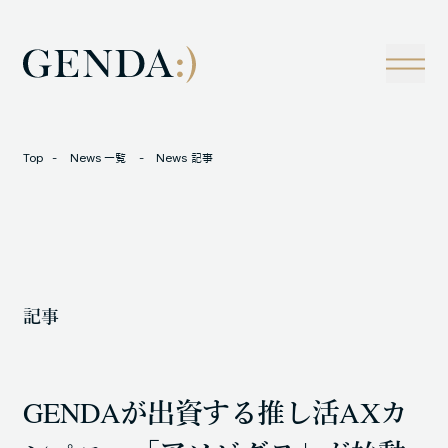
Company
Tech
経営理念
技術戦略
事業概観
Creators Blog
成長戦略
経営陣
News
Top
News 一覧
News 記事
インタビュー
会社情報
IR
Careers
M&A
トラックレコード
記事
Contact
M&A事例
GENDAが出資する推し活AXカ
LOCATION