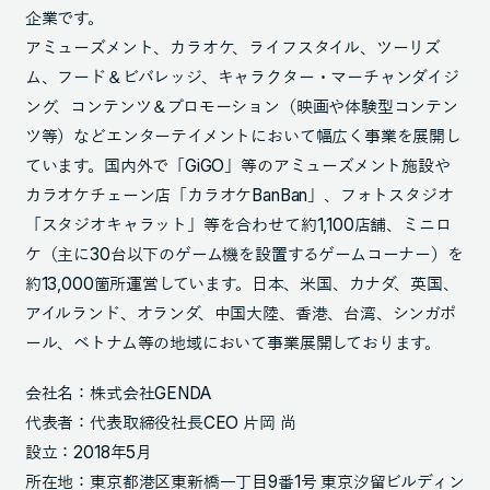
企業です。
アミューズメント、カラオケ、ライフスタイル、ツーリズ
ム、フード＆ビバレッジ、キャラクター・マーチャンダイジ
ング、コンテンツ＆プロモーション（映画や体験型コンテン
ツ等）などエンターテイメントにおいて幅広く事業を展開し
ています。国内外で「GiGO」等のアミューズメント施設や
カラオケチェーン店「カラオケBanBan」、フォトスタジオ
「スタジオキャラット」等を合わせて約1,100店舗、ミニロ
ケ（主に30台以下のゲーム機を設置するゲームコーナー）を
約13,000箇所運営しています。日本、米国、カナダ、英国、
アイルランド、オランダ、中国大陸、香港、台湾、シンガポ
ール、ベトナム等の地域において事業展開しております。
会社名：株式会社GENDA
代表者：代表取締役社長CEO 片岡 尚
設立：2018年5月
所在地：東京都港区東新橋一丁目9番1号 東京汐留ビルディン