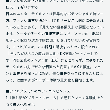
■アソビダス設立の背景：ファンビジネスの「見えない機会
損失」をゼロにする
日本のエンターテイメントは世界的なポテンシャルを持つ一
方、ファンや運営現場が利用するサービスは個別に分断され
ていることが多く、「見えない機会損失」が課題となってい
ます。ツールやデータの連携不足により、ファンの「熱量」
を正しく収益や次の体験に還元しきれていないのが実情で
す。アソビダスは、この課題を解決するために設立された
「推し活ビジネスの収益最大化・DX支援パートナー」で
す。現場業務のデジタル化（DX）にとどまらず、蓄積された
データをAIの力で新たな価値へと変革するAXを推進。ファ
ンと事業者を滑らかに繋ぎ、機会損失をゼロにすることによ
って、収益およびユーザー体験の最大化を目指します。
■アソビダス 3つのコア・コンピタンス
1.「推し活AXプラットフォーム」を通じたファン体験向上と
収益最大化を実現