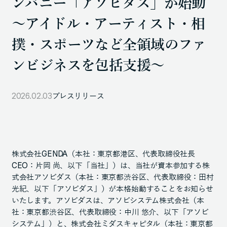
ンパニー「アソビダス」が始動
105-7306
～アイドル・アーティスト・相
東京都港区東新橋1-9-1 東京汐留ビルディング6階
撲・スポーツなど全領域のファ
ンビジネスを包括支援～
LINKS
NOTE (GENDA_JP)
2026.02.03
プレスリリース
X (@GENDA_JP)
人材に対する考え方
株式会社GENDA（本社：東京都港区、代表取締役社長
プライバシーポリシー
CEO：片岡 尚、以下「当社」）は、当社が資本参加する株
反社会勢力に対する基本方針
式会社アソビダス（本社：東京都渋谷区、代表取締役：田村
光紀、以下「アソビダス」）が本格始動することをお知らせ
いたします。アソビダスは、アソビシステム株式会社（本
社：東京都渋谷区、代表取締役：中川 悠介、以下「アソビ
システム」）と、株式会社ミダスキャピタル（本社：東京都
ENGLISH
Copyright © GENDA Inc. All Rights Reserved.