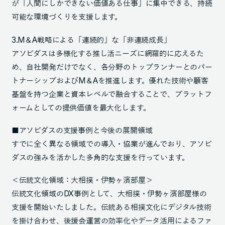
が「人間にしかできない価値ある仕事」に集中できる、持続
可能な環境づくりを支援します。
3.M＆A戦略による「連続的」な「非連続成長」
アソビダスは多様化する推し活ニーズに網羅的に応えるた
め、自社開発だけでなく、各分野のトップランナーとのパー
トナーシップおよびM＆Aを推進します。優れた技術や顧客
基盤を持つ企業と資本レベルで融合することで、プラットフ
ォームとしての提供価値を最大化します。
■アソビダスの支援事例と今後の展開領域
すでに全く異なる領域での導入・協業が進んでおり、アソビ
ダスの強みを活かした多角的な支援を行っています。
＜伝統文化領域：大相撲・伊勢ヶ濱部屋＞
伝統文化領域のDX事例として、大相撲・伊勢ヶ濱部屋様の
支援を開始いたしました。伝統ある相撲文化にデジタル技術
を掛け合わせ、後援会運営の効率化やデータ活用によるファ