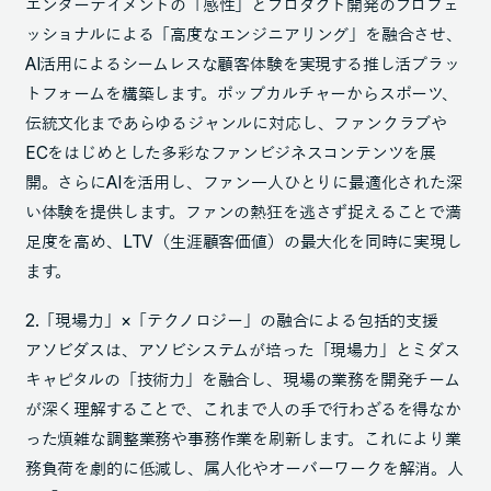
エンターテイメントの「感性」とプロダクト開発のプロフェ
ッショナルによる「高度なエンジニアリング」を融合させ、
AI活用によるシームレスな顧客体験を実現する推し活プラッ
トフォームを構築します。ポップカルチャーからスポーツ、
伝統文化まであらゆるジャンルに対応し、ファンクラブや
ECをはじめとした多彩なファンビジネスコンテンツを展
開。さらにAIを活用し、ファン一人ひとりに最適化された深
い体験を提供します。ファンの熱狂を逃さず捉えることで満
足度を高め、LTV（生涯顧客価値）の最大化を同時に実現し
ます。
2.「現場力」×「テクノロジー」の融合による包括的支援
アソビダスは、アソビシステムが培った「現場力」とミダス
キャピタルの「技術力」を融合し、現場の業務を開発チーム
が深く理解することで、これまで人の手で行わざるを得なか
った煩雑な調整業務や事務作業を刷新します。これにより業
務負荷を劇的に低減し、属人化やオーバーワークを解消。人