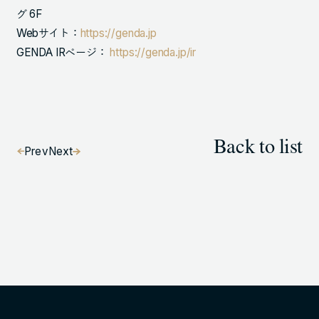
グ 6F
Webサイト：
https://genda.jp
GENDA IRページ：
https://genda.jp/ir
Back to list
Prev
Next