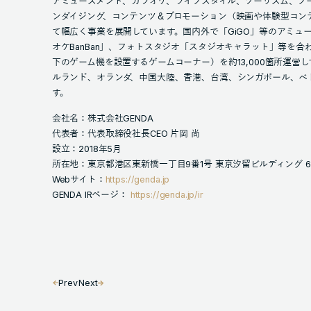
アミューズメント、カラオケ、ライフスタイル、ツーリズム、フ
ンダイジング、コンテンツ＆プロモーション（映画や体験型コン
て幅広く事業を展開しています。国内外で「GiGO」等のアミュ
オケBanBan」、フォトスタジオ「スタジオキャラット」等を合わ
下のゲーム機を設置するゲームコーナー）を約13,000箇所運営
ルランド、オランダ、中国大陸、香港、台湾、シンガポール、ベ
す。
会社名：株式会社GENDA
代表者：代表取締役社長CEO 片岡 尚
設立：2018年5月
所在地：東京都港区東新橋一丁目9番1号 東京汐留ビルディング 6
Webサイト：
https://genda.jp
GENDA IRページ：
https://genda.jp/ir
Prev
Next