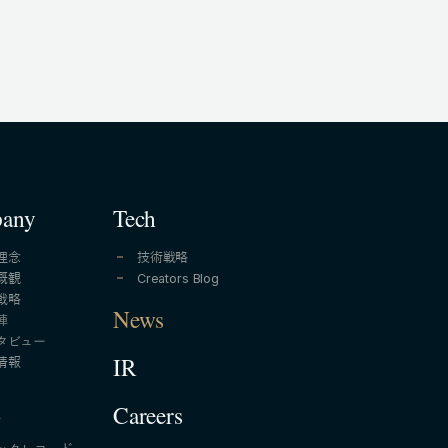
any
Tech
理念
技術戦略
概観
Creators Blog
戦略
News
陣
タビュー
情報
IR
A
Careers