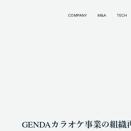
COMPANY
M&A
TECH
Comp
経営
事業
成長
経営
イン
会社
M&
INKS
OTE (GENDA_JP)
トラ
M&
 (@GENDA_JP)
GENDAカラオケ事業の組
COPYRIG