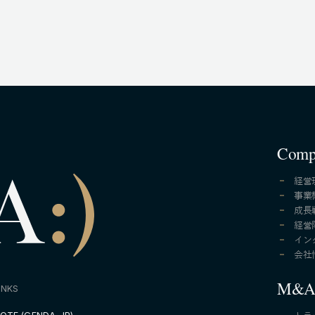
Comp
経営
事業
成長
経営
イン
会社
M&
INKS