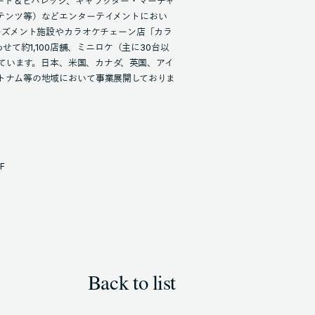
ード＆ビバレッジ、キャラクター・マーチャ
テンツ等）などエンターテイメントにおい
ーズメント施設やカラオケチェーン店「カラ
せて約1,100店舗、ミニロケ（主に30台以
しています。日本、米国、カナダ、英国、アイ
トナム等の地域において事業展開しておりま
F
Back to list