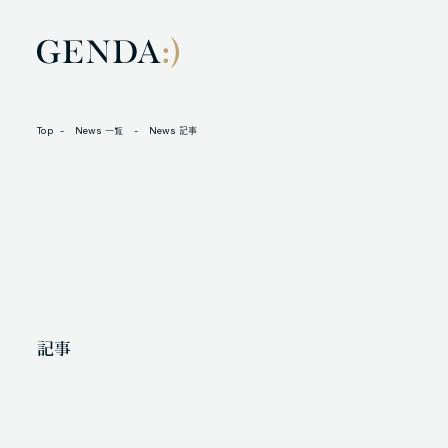
Top
News 一覧
News 記事
LOCATION
L
105-7306
N
東京都港区東新橋1-9-1 東京汐留ビルディング6階
X
記事
人材に対する考え方
プライバシーポリシー
反社会勢力に対する基本方針