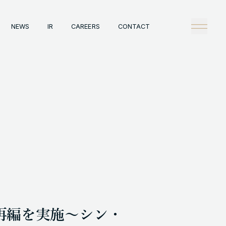
NEWS
IR
CAREERS
CONTACT
any
Tech
理念
技術戦略
概観
Creators Blog
戦略
News
陣
タビュー
情報
IR
A
Careers
ックレコード
Contact
A事例
織再編を実施～シン・
HT © GENDA INC. ALL RIGHTS RESERVED.
ENGLISH