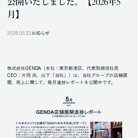
公開いたしました。【2026年5
105-7306
月】
東京都港区東新橋1-9-1 東京汐留ビルディング6階
2026.05.22
お知らせ
LINKS
NOTE (GENDA_JP)
X (@GENDA_JP)
株式会社GENDA（本社：東京都港区、代表取締役社長
CEO：片岡 尚、以下「当社」）は、当社グループの店舗展
開、売上に関して、毎月進捗レポートを公開中です。
人材に対する考え方
プライバシーポリシー
反社会勢力に対する基本方針
ENGLISH
Copyright © GENDA Inc. All Rights Reserved.