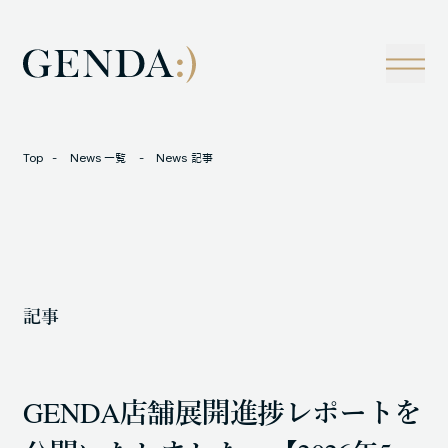
Company
Tech
経営理念
技術戦略
事業概観
Creators Blog
成長戦略
経営陣
News
Top
News 一覧
News 記事
インタビュー
会社情報
IR
Careers
M&A
トラックレコード
記事
Contact
M&A事例
GENDA店舗展開進捗レポートを
LOCATION