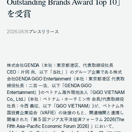
Outstanding Brands Award Top 10」
105-7306
を受賞
東京都港区東新橋1-9-1 東京汐留ビルディング6階
2026.06.16
プレスリリース
LINKS
NOTE (GENDA_JP)
X (@GENDA_JP)
株式会社GENDA（本社：東京都港区、代表取締役社長
CEO：片岡 尚、以下「当社」）のグループ企業である株式
会社GENDA GiGO Entertainment（本社：東京都港区 代表取
人材に対する考え方
締役社長：二宮 一浩、以下「GENDA GiGO
プライバシーポリシー
Entertainment」)のベトナム海外現地法人「GiGO VIETNAM
Co., Ltd.」(本社：ベトナム・ホーチミン市 会長/代表取締役
反社会勢力に対する基本方針
社長：今西 義征、以下「GiGO VIETNAM」)が、ベトナム外
国投資企業協会（VAFIE）の後援のもと、関連機関と連携し
開催された「第 5 回アジア太平洋経済フォーラム 2026(The
Fifth Asia–Pacific Economic Forum 2026) 」において、
ENGLISH
Copyright © GENDA Inc. All Rights Reserved.