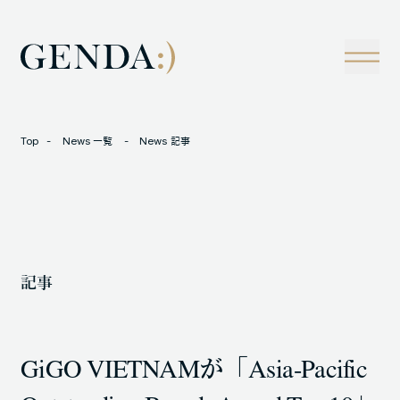
Company
Tech
経営理念
技術戦略
事業概観
Creators Blog
成長戦略
経営陣
News
Top
News 一覧
News 記事
インタビュー
会社情報
IR
Careers
M&A
トラックレコード
記事
Contact
M&A事例
GiGO VIETNAMが「Asia-Pacific
LOCATION