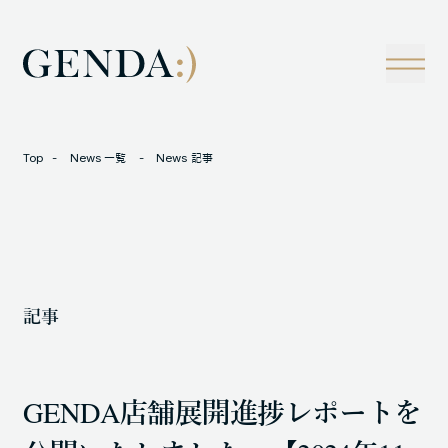
Company
Tech
経営理念
技術戦略
事業概観
Creators Blog
成長戦略
経営陣
News
Top
News 一覧
News 記事
インタビュー
会社情報
IR
Careers
M&A
トラックレコード
記事
Contact
M&A事例
GENDA店舗展開進捗レポートを
LOCATION